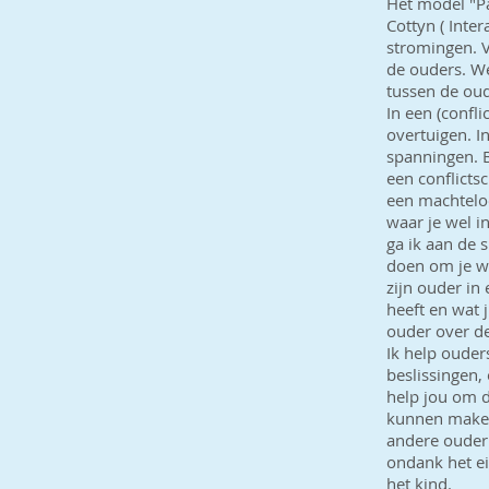
Het model "Pa
Cottyn ( Inte
stromingen. V
de ouders. W
tussen de oude
In een (confl
overtuigen. In
spanningen. B
een conflicts
een machtelo
waar je wel i
ga ik aan de 
doen om je we
zijn ouder in
heeft en wat 
ouder over de
Ik help oude
beslissingen,
help jou om d
kunnen maken 
andere ouder 
ondank het ei
het kind.