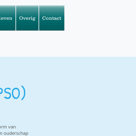
ieven
Overig
Contact
(PSO)
vorm van
van ouderschap