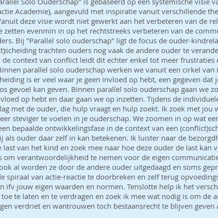
rallel Solo Ouderschap" is gebaseerd op een systemische visie v
ractie Academie), aangevuld met inspiratie vanuit verschillende th
anuit deze visie wordt niet gewerkt aan het verbeteren van de rel
e zetten evenmin in op het rechtstreeks verbeteren van de comm
rs. Bij "Parallel solo ouderschap" ligt de focus de ouder-kindrela
ict)scheiding trachten ouders nog vaak de andere ouder te verande
 de context van conflict leidt dit echter enkel tot meer frustraties
innen parallel solo ouderschap werken we vanuit een cirkel van i
cheiding is er veel waar je geen invloed op hebt, een gegeven dat j
os gevoel kan geven. Binnen parallel solo ouderschap gaan we z
nvloed op hebt en daar gaan we op inzetten. Tijdens de individue
slag met de ouder, die hulp vraagt en hulp zoekt. Ik zoek met jou w
er steviger te voelen in je ouderschap. We zoomen in op wat ee
 een bepaalde ontwikkelingsfase in de context van een (conflict)sc
jij als ouder daar zelf in kan betekenen. Ik luister naar de bezorg
 last van het kind en zoek mee naar hoe deze ouder de last kan 
rs om verantwoordelijkheid te nemen voor de eigen communicati
 ook al worden ze door de andere ouder uitgedaagd en soms gepr
e spiraal van actie-reactie te doorbreken en zelf terug opvoeding
ifv jouw eigen waarden en normen. Tenslotte help ik het versch
toe te laten en te verdragen en zoek ik mee wat nodig is om de 
gen verdriet en wantrouwen toch bestaansrecht te blijven geven 