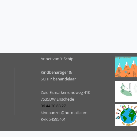
Annet van 't Schip
Kindbehartiger &
SCHIP behandelaar
Zuid Esmarkerrondweg 410
7535DW Enschede
06 44 20 83 27
kindaanzet@hotmail.com
KvK 54595401