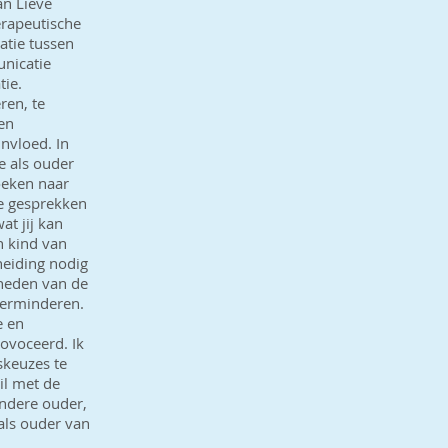
an Lieve
erapeutische
atie tussen
unicatie
tie.
ren, te
 en
nvloed. In
e als ouder
oeken naar
le gesprekken
at jij kan
n kind van
heiding nodig
dheden van de
verminderen.
e en
ovoceerd. Ik
skeuzes te
il met de
andere ouder,
als ouder van