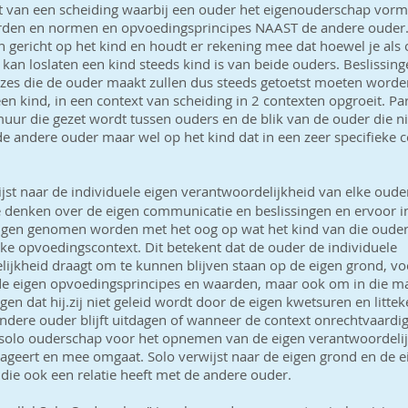
t van een scheiding waarbij een ouder het eigenouderschap vorm 
rden en normen en opvoedingsprincipes NAAST de andere ouder
 gericht op het kind en houdt er rekening mee dat hoewel je als
kan loslaten een kind steeds kind is van beide ouders. Beslissing
zes die de ouder maakt zullen dus steeds getoetst moeten worde
en kind, in een context van scheiding in 2 contexten opgroeit. Para
uur die gezet wordt tussen ouders en de blik van de ouder die ni
 de andere ouder maar wel op het kind dat in een zeer specifieke 
jst naar de individuele eigen verantwoordelijkheid van elke oude
te denken over de eigen communicatie en beslissingen en ervoor in
ingen genomen worden met het oog op wat het kind van die ouder
ieke opvoedingscontext. Dit betekent dat de ouder de individuele
ijkheid draagt om te kunnen blijven staan op de eigen grond, voe
e eigen opvoedingsprincipes en waarden, maar ook om in die m
rgen dat hij.zij niet geleid wordt door de eigen kwetsuren en litte
dere ouder blijft uitdagen of wanneer de context onrechtvaardig
l solo ouderschap voor het opnemen van de eigen verantwoordelij
ageert en mee omgaat. Solo verwijst naar de eigen grond en de ei
 die ook een relatie heeft met de andere ouder.