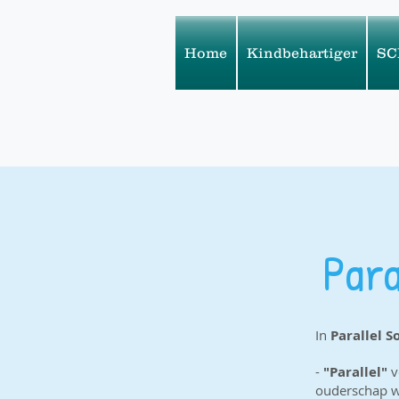
Home
Kindbehartiger
SC
Para
In
Parallel S
-
"Parallel"
v
ouderschap wa