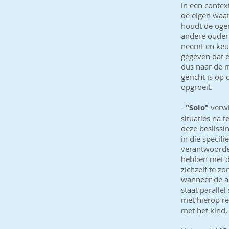
in een contex
de eigen waa
houdt de ogen
andere ouder 
neemt en keu
gegeven dat e
dus naar de m
gericht is op
opgroeit.
-
"Solo"
verwi
situaties na 
deze besliss
in die specif
verantwoordel
hebben met d
zichzelf te zo
wanneer de an
staat paralle
met hierop re
met het kind,