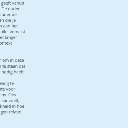
geeft vanuit
. De ouder
 ouder de
en die je
n aan het
llel verwijst
et langer
context
r om in deze
 te staan dat
 nodig heeft
ling te
ate voor
kens. Ook
 aanvoelt,
kheid in hoe
gen relatie